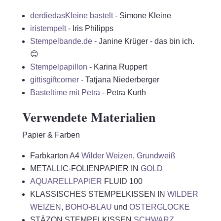
derdiedasKleine bastelt
- Simone Kleine
iristempelt
- Iris Philipps
Stempelbande.de
- Janine Krüger - das bin ich.
😊
Stempelpapillon
- Karina Ruppert
gittisgiftcorner
- Tatjana Niederberger
Basteltime mit Petra
- Petra Kurth
Verwendete Materialien
Papier & Farben
Farbkarton A4
Wilder Weizen
,
Grundweiß
METALLIC-FOLIENPAPIER IN
GOLD
AQUARELLPAPIER
FLUID 100
KLASSISCHES STEMPELKISSEN IN
WILDER
WEIZEN
,
BOHO-BLAU
und
OSTERGLOCKE
STĀZON STEMPELKISSEN
SCHWARZ