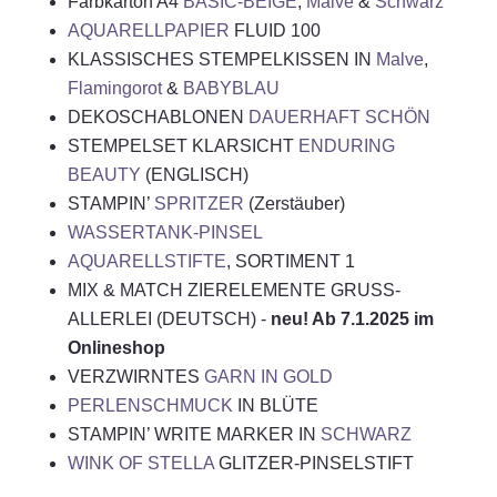
Farbkarton A4
BASIC-BEIGE
,
Malve
&
Schwarz
AQUARELLPAPIER
FLUID 100
KLASSISCHES STEMPELKISSEN IN
Malve
,
Flamingorot
&
BABYBLAU
DEKOSCHABLONEN
DAUERHAFT SCHÖN
STEMPELSET KLARSICHT
ENDURING
BEAUTY
(ENGLISCH)
STAMPIN’
SPRITZER
(Zerstäuber)
WASSERTANK-PINSEL
AQUARELLSTIFTE
, SORTIMENT 1
MIX & MATCH ZIERELEMENTE GRUSS-
ALLERLEI (DEUTSCH) -
neu! Ab 7.1.2025 im
Onlineshop
VERZWIRNTES
GARN IN GOLD
PERLENSCHMUCK
IN BLÜTE
STAMPIN’ WRITE MARKER IN
SCHWA
R
Z
WINK OF STELLA
GLITZER-PINSELSTIFT