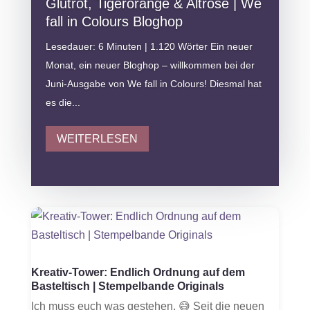
Glutrot, Tigerorange & Altrosé | We
fall in Colours Bloghop
Lesedauer: 6 Minuten | 1.120 Wörter Ein neuer
Monat, ein neuer Bloghop – willkommen bei der
Juni-Ausgabe von We fall in Colours! Diesmal hat
es die...
WEITERLESEN
Kreativ-Tower: Endlich Ordnung auf dem
Basteltisch | Stempelbande Originals
Ich muss euch was gestehen. 😅 Seit die neuen