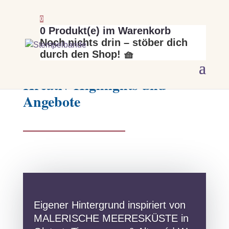
0
0
Produkt(e) im Warenkorb
Noch nichts drin – stöber dich
durch den Shop! 🧺
Alle Beiträge der Kategorie:
Kreativ-Highlights und
Angebote
Eigener Hintergrund inspiriert von
MALERISCHE MEERESKÜSTE in