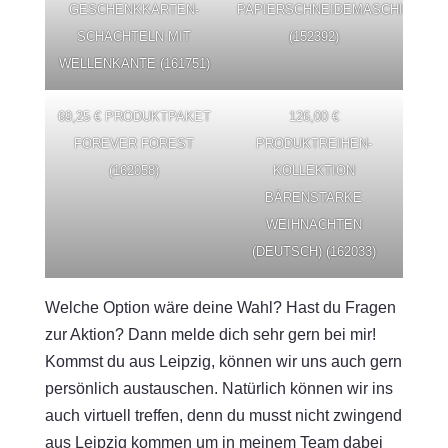
GESCHENKKARTEN-
PAPIERSCHNEIDEMASCHINE
SCHACHTELN MIT
(152392)
WELLENKANTE (161751)
69,25 € PRODUKTPAKET
126,00 €
FOREVER FOREST
PRODUKTREIHEN-
(162058)
KOLLEKTION
BÄRENSTARKE
WEIHNACHTEN
(DEUTSCH) (162033)
Welche Option wäre deine Wahl? Hast du Fragen
zur Aktion? Dann melde dich sehr gern bei mir!
Kommst du aus Leipzig, können wir uns auch gern
persönlich austauschen. Natürlich können wir ins
auch virtuell treffen, denn du musst nicht zwingend
aus Leipzig kommen um in meinem Team dabei