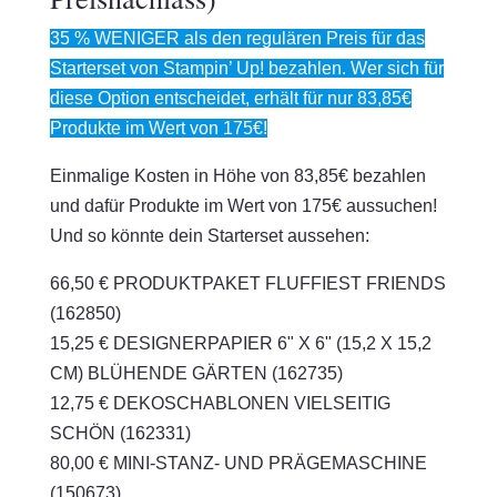
35 % WENIGER als den regulären Preis für das
Starterset von Stampin’ Up! bezahlen. Wer sich für
diese Option entscheidet, erhält für nur 83,85€
Produkte im Wert von 175€!
Einmalige Kosten in Höhe von 83,85€ bezahlen
und dafür Produkte im Wert von 175€ aussuchen!
Und so könnte dein Starterset aussehen:
66,50 € PRODUKTPAKET FLUFFIEST FRIENDS
(162850)
15,25 € DESIGNERPAPIER 6" X 6" (15,2 X 15,2
CM) BLÜHENDE GÄRTEN (162735)
12,75 € DEKOSCHABLONEN VIELSEITIG
SCHÖN (162331)
80,00 € MINI-STANZ- UND PRÄGEMASCHINE
(150673)