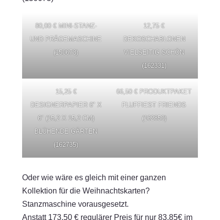
80,00 € MINI-STANZ-
12,75 €
UND PRÄGEMASCHINE
DEKOSCHABLONEN
(150673)
VIELSEITIG SCHÖN
(162331)
15,25 €
66,50 € PRODUKTPAKET
DESIGNERPAPIER 6" X
FLUFFIEST FRIENDS
6" (15,2 X 15,2 CM)
(162850)
BLÜHENDE GÄRTEN
(162735)
Oder wie wäre es gleich mit einer ganzen
Kollektion für die Weihnachtskarten?
Stanzmaschine vorausgesetzt.
Anstatt 173,50 € regulärer Preis für nur 83,85€ im