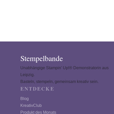
Stempelbande
Unabhängige Stampin' Up!® Demonstratorin aus
Leipzig.
Basteln, stempeln, gemeinsam kreativ sein.
ENTDECKE
Blog
KreativClub
Produkt des Monats