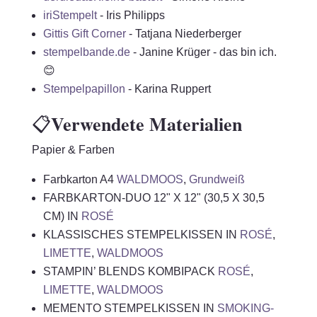
iriStempelt
- Iris Philipps
Gittis Gift Corner
- Tatjana Niederberger
stempelbande.de
- Janine Krüger - das bin ich.
😊
Stempelpapillon
- Karina Ruppert
Verwendete Materialien
📋
Papier & Farben
Farbkarton A4
WALDMOOS
,
Grundweiß
FARBKARTON-DUO 12" X 12" (30,5 X 30,5
CM) IN
ROSÉ
KLASSISCHES STEMPELKISSEN IN
ROSÉ
,
LIMETTE
,
WALDMOOS
STAMPIN’ BLENDS KOMBIPACK
ROSÉ
,
LIMETTE
,
WALDMOOS
MEMENTO STEMPELKISSEN IN
SMOKING-