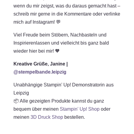
wenn du mir zeigst, was du daraus gemacht hast –
p
schreib mir gerne in die Kommentare oder verlinke
e
mich auf Instagram! 💬
l
S
Viel Freude beim Stöbern, Nachbasteln und
p
Inspirierenlassen und vielleicht bis ganz bald
o
wieder hier bei mir! 🧡
t
A
Kreative Grüße, Janine |
u
@stempelbande.leipzig
f
Unabhängige Stampin' Up! Demonstratorin aus
b
Leipzig
e
📦 Alle gezeigten Produkte kannst du ganz
w
bequem über meinen
Stampin' Up! Shop
oder
a
meinen
3D Druck Shop
bestellen.
h
r