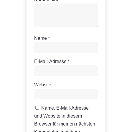
M
e
n
g
e
Name
*
E-Mail-Adresse
*
Website
Name, E-Mail-Adresse
und Website in diesem
Browser für meinen nächsten
Kommentar speichern.