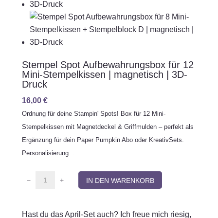
Stempel Spot Aufbewahrungsbox für 12
Mini-Stempelkissen | magnetisch | 3D-
Druck
16,00
€
Ordnung für deine Stampin' Spots! Box für 12 Mini-
Stempelkissen mit Magnetdeckel & Griffmulden – perfekt als
Ergänzung für dein Paper Pumpkin Abo oder KreativSets.
Personalisierung…
S
−
+
IN DEN WARENKORB
t
e
Hast du das April-Set auch? Ich freue mich riesig,
m