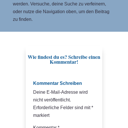
g
werden. Versuche, deine Suche zu verfeinern,
n
oder nutze die Navigation oben, um den Beitrag
e
zu finden.
t
i
s
c
h
Wie findest du es? Schreibe einen
Kommentar!
|
3
D
Kommentar Schreiben
-
Deine E-Mail-Adresse wird
D
nicht veröffentlicht.
r
Erforderliche Felder sind mit
*
u
markiert
c
k
Kommentar
*