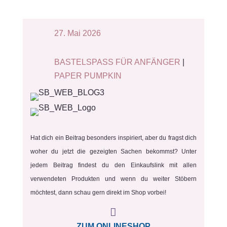
u
n
g
27. Mai 2026
s
b
BASTELSPASS FÜR ANFÄNGER
|
o
PAPER PUMPKIN
x
f
ü
r
Hat dich ein Beitrag besonders inspiriert, aber du fragst dich
1
woher du jetzt die gezeigten Sachen bekommst? Unter
2
jedem Beitrag findest du den Einkaufslink mit allen
M
verwendeten Produkten und wenn du weiter Stöbern
i
möchtest, dann schau gern direkt im Shop vorbei!
n
i

-
ZUM ONLINESHOP